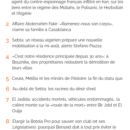
agent du contre-espionnage français infiltré en Iran, sur les
liens entre le régime des Mollahs, le Polisario, le Hezbollah
et l’Algérie
2
Affaire Abderrahim Fakir: «Ramenez-nous son corps»,
clame sa famille à Casablanca
3
Sebta: un réseau algérien prépare une nouvelle
mobilisation à la mi-août, alerte Stefano Piazza
4
«C’est notre résidence principale depuis 30 ans»: à
Bouznika, des propriétaires redoutent la démolition de
leurs villas
5
Ceuta, Melilla et les miroirs de l’histoire: la fin du statu quo
6
Au-delà de Sebta: les racines du désir d’exil
7
El Jadida: accidents mortels, véhicules endommagés… la
colère monte sur la «route de la mort» entre Bir Jdid et El
Oulja
8
Élargir la Botola Pro pour sauver son club (et ses
Législatives): pourquoi Bensaïd doit à tout prix éviter le