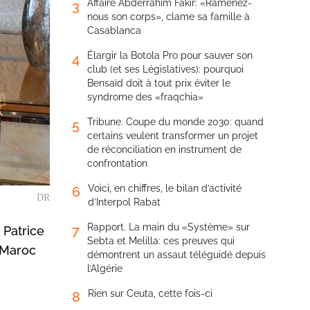
Affaire Abderrahim Fakir: «Ramenez-
3
nous son corps», clame sa famille à
Casablanca
Élargir la Botola Pro pour sauver son
4
club (et ses Législatives): pourquoi
Bensaïd doit à tout prix éviter le
syndrome des «fraqchia»
Tribune. Coupe du monde 2030: quand
5
certains veulent transformer un projet
de réconciliation en instrument de
confrontation
Voici, en chiffres, le bilan d’activité
6
DR
d’Interpol Rabat
Rapport. La main du «Système» sur
7
 Patrice
Sebta et Melilla: ces preuves qui
 Maroc
démontrent un assaut téléguidé depuis
l’Algérie
Rien sur Ceuta, cette fois-ci
8