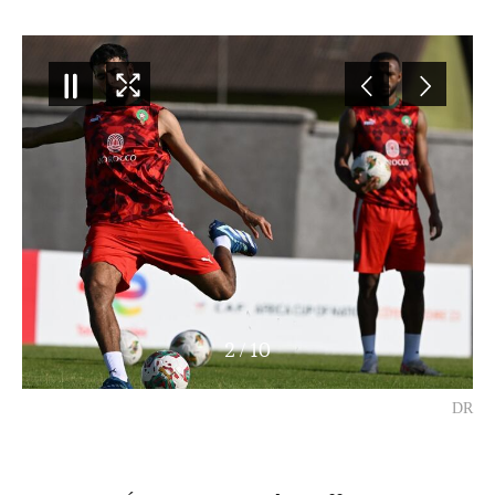
2
/
10
DR