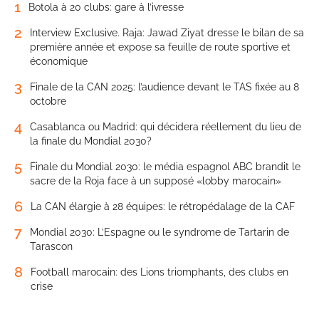
1
Botola à 20 clubs: gare à l’ivresse
2
Interview Exclusive. Raja: Jawad Ziyat dresse le bilan de sa
première année et expose sa feuille de route sportive et
économique
3
Finale de la CAN 2025: l’audience devant le TAS fixée au 8
octobre
4
Casablanca ou Madrid: qui décidera réellement du lieu de
la finale du Mondial 2030?
5
Finale du Mondial 2030: le média espagnol ABC brandit le
sacre de la Roja face à un supposé «lobby marocain»
6
La CAN élargie à 28 équipes: le rétropédalage de la CAF
7
Mondial 2030: L’Espagne ou le syndrome de Tartarin de
Tarascon
8
Football marocain: des Lions triomphants, des clubs en
crise