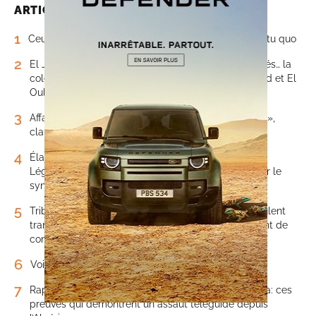
ARTICLES LES PLUS LUS
1
Ceuta, Melilla et les miroirs de l’histoire: la fin du statu quo
2
El Jadida: accidents mortels, véhicules endommagés… la
colère monte sur la «route de la mort» entre Bir Jdid et El
Oulja
3
Affaire Abderrahim Fakir: «Ramenez-nous son corps»,
clame sa famille à Casablanca
4
Élargir la Botola Pro pour sauver son club (et ses
Législatives): pourquoi Bensaïd doit à tout prix éviter le
syndrome des «fraqchia»
5
Tribune. Coupe du monde 2030: quand certains veulent
transformer un projet de réconciliation en instrument de
confrontation
6
Voici, en chiffres, le bilan d’activité d’Interpol Rabat
7
Rapport. La main du «Système» sur Sebta et Melilla: ces
preuves qui démontrent un assaut téléguidé depuis