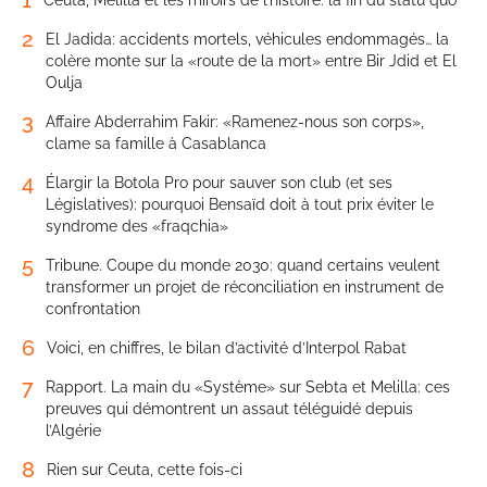
1
Ceuta, Melilla et les miroirs de l’histoire: la fin du statu quo
2
El Jadida: accidents mortels, véhicules endommagés… la
colère monte sur la «route de la mort» entre Bir Jdid et El
Oulja
3
Affaire Abderrahim Fakir: «Ramenez-nous son corps»,
clame sa famille à Casablanca
4
Élargir la Botola Pro pour sauver son club (et ses
Législatives): pourquoi Bensaïd doit à tout prix éviter le
syndrome des «fraqchia»
5
Tribune. Coupe du monde 2030: quand certains veulent
transformer un projet de réconciliation en instrument de
confrontation
6
Voici, en chiffres, le bilan d’activité d’Interpol Rabat
7
Rapport. La main du «Système» sur Sebta et Melilla: ces
preuves qui démontrent un assaut téléguidé depuis
l’Algérie
8
Rien sur Ceuta, cette fois-ci