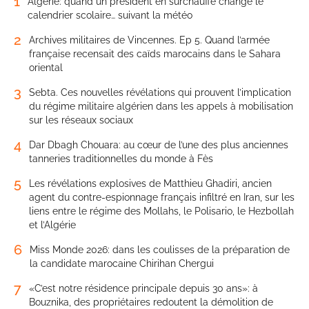
1
Algérie: quand un président en surchauffe change le
calendrier scolaire… suivant la météo
2
Archives militaires de Vincennes. Ep 5. Quand l’armée
française recensait des caïds marocains dans le Sahara
oriental
3
Sebta. Ces nouvelles révélations qui prouvent l’implication
du régime militaire algérien dans les appels à mobilisation
sur les réseaux sociaux
4
Dar Dbagh Chouara: au cœur de l’une des plus anciennes
tanneries traditionnelles du monde à Fès
5
Les révélations explosives de Matthieu Ghadiri, ancien
agent du contre-espionnage français infiltré en Iran, sur les
liens entre le régime des Mollahs, le Polisario, le Hezbollah
et l’Algérie
6
Miss Monde 2026: dans les coulisses de la préparation de
la candidate marocaine Chirihan Chergui
7
«C’est notre résidence principale depuis 30 ans»: à
Bouznika, des propriétaires redoutent la démolition de