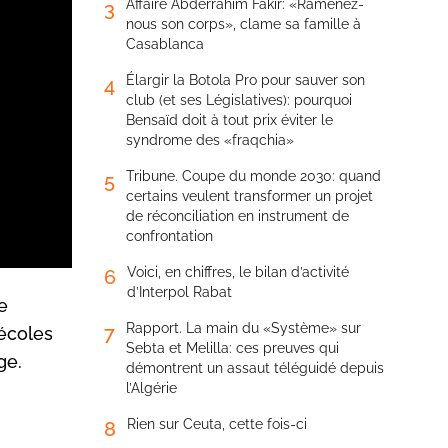
Affaire Abderrahim Fakir: «Ramenez-
3
nous son corps», clame sa famille à
Casablanca
Élargir la Botola Pro pour sauver son
4
club (et ses Législatives): pourquoi
Bensaïd doit à tout prix éviter le
syndrome des «fraqchia»
Tribune. Coupe du monde 2030: quand
5
certains veulent transformer un projet
de réconciliation en instrument de
confrontation
Voici, en chiffres, le bilan d’activité
6
d’Interpol Rabat
e
Rapport. La main du «Système» sur
7
écoles
Sebta et Melilla: ces preuves qui
ge.
démontrent un assaut téléguidé depuis
l’Algérie
Rien sur Ceuta, cette fois-ci
8