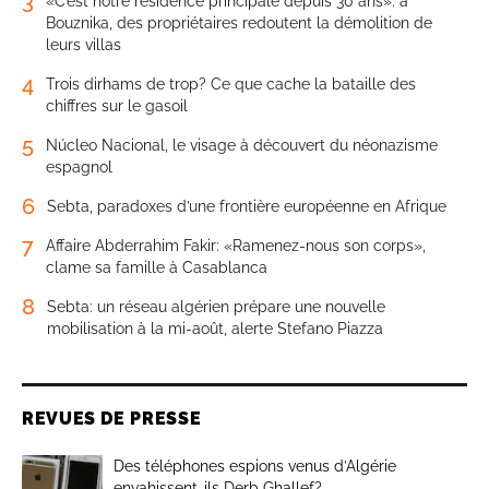
3
«C’est notre résidence principale depuis 30 ans»: à
Bouznika, des propriétaires redoutent la démolition de
leurs villas
4
Trois dirhams de trop? Ce que cache la bataille des
chiffres sur le gasoil
5
Núcleo Nacional, le visage à découvert du néonazisme
espagnol
6
Sebta, paradoxes d’une frontière européenne en Afrique
7
Affaire Abderrahim Fakir: «Ramenez-nous son corps»,
clame sa famille à Casablanca
8
Sebta: un réseau algérien prépare une nouvelle
mobilisation à la mi-août, alerte Stefano Piazza
REVUES DE PRESSE
Des téléphones espions venus d’Algérie
envahissent-ils Derb Ghallef?