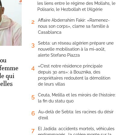
les liens entre le régime des Mollahs, le
Polisario, le Hezbollah et l’Algérie
Affaire Abderrahim Fakir: «Ramenez-
2
nous son corps», clame sa famille à
Casablanca
Sebta: un réseau algérien prépare une
3
nouvelle mobilisation à la mi-août,
alerte Stefano Piazza
bou
«C’est notre résidence principale
4
a femme
depuis 30 ans»: à Bouznika, des
le qui
propriétaires redoutent la démolition
-elles
de leurs villas
Ceuta, Melilla et les miroirs de l’histoire:
5
la fin du statu quo
Au-delà de Sebta: les racines du désir
6
d’exil
El Jadida: accidents mortels, véhicules
7
endommagés… la colère monte sur la