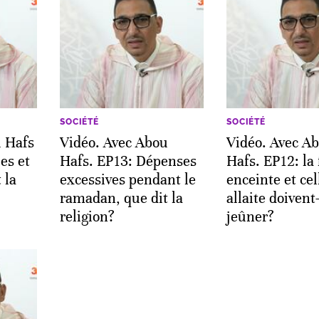
SOCIÉTÉ
SOCIÉTÉ
u Hafs
Vidéo. Avec Abou
Vidéo. Avec A
es et
Hafs. EP13: Dépenses
Hafs. EP12: l
 la
excessives pendant le
enceinte et cel
ramadan, que dit la
allaite doivent
religion?
jeûner?