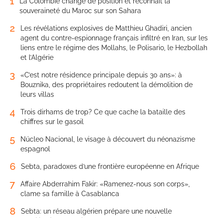
1
La Colombie change de position et reconnaît la
souveraineté du Maroc sur son Sahara
2
Les révélations explosives de Matthieu Ghadiri, ancien
agent du contre-espionnage français infiltré en Iran, sur les
liens entre le régime des Mollahs, le Polisario, le Hezbollah
et l’Algérie
3
«C’est notre résidence principale depuis 30 ans»: à
Bouznika, des propriétaires redoutent la démolition de
leurs villas
4
Trois dirhams de trop? Ce que cache la bataille des
chiffres sur le gasoil
5
Núcleo Nacional, le visage à découvert du néonazisme
espagnol
6
Sebta, paradoxes d’une frontière européenne en Afrique
7
Affaire Abderrahim Fakir: «Ramenez-nous son corps»,
clame sa famille à Casablanca
8
Sebta: un réseau algérien prépare une nouvelle