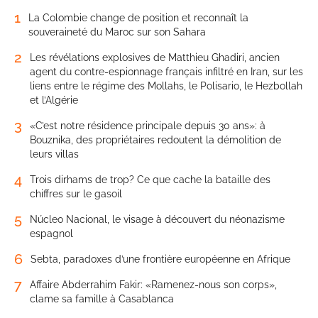
1
La Colombie change de position et reconnaît la
souveraineté du Maroc sur son Sahara
2
Les révélations explosives de Matthieu Ghadiri, ancien
agent du contre-espionnage français infiltré en Iran, sur les
liens entre le régime des Mollahs, le Polisario, le Hezbollah
et l’Algérie
3
«C’est notre résidence principale depuis 30 ans»: à
Bouznika, des propriétaires redoutent la démolition de
leurs villas
4
Trois dirhams de trop? Ce que cache la bataille des
chiffres sur le gasoil
5
Núcleo Nacional, le visage à découvert du néonazisme
espagnol
6
Sebta, paradoxes d’une frontière européenne en Afrique
7
Affaire Abderrahim Fakir: «Ramenez-nous son corps»,
clame sa famille à Casablanca