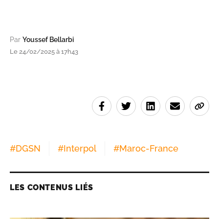
Par
Youssef Bellarbi
Le 24/02/2025 à 17h43
#
DGSN
#
Interpol
#
Maroc-France
LES CONTENUS LIÉS