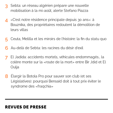
3
Sebta: un réseau algérien prépare une nouvelle
mobilisation à la mi-août, alerte Stefano Piazza
4
«C’est notre résidence principale depuis 30 ans»: à
Bouznika, des propriétaires redoutent la démolition de
leurs villas
5
Ceuta, Melilla et les miroirs de l’histoire: la fin du statu quo
6
Au-delà de Sebta: les racines du désir d’exil
7
El Jadida: accidents mortels, véhicules endommagés… la
colère monte sur la «route de la mort» entre Bir Jdid et El
Oulja
8
Élargir la Botola Pro pour sauver son club (et ses
Législatives): pourquoi Bensaïd doit à tout prix éviter le
syndrome des «fraqchia»
REVUES DE PRESSE