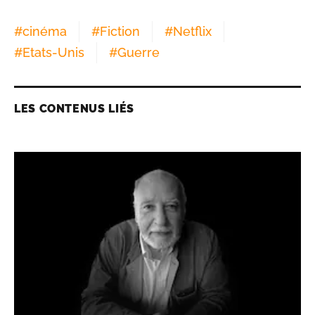
#
cinéma
#
Fiction
#
Netflix
#
Etats-Unis
#
Guerre
LES CONTENUS LIÉS