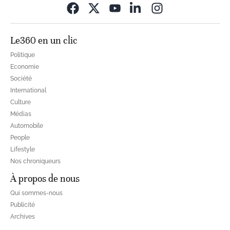
Opens in new wi
Le360 en un clic
Politique
Economie
Société
International
Culture
Médias
Automobile
People
Lifestyle
Nos chroniqueurs
À propos de nous
Qui sommes-nous
Publicité
Archives