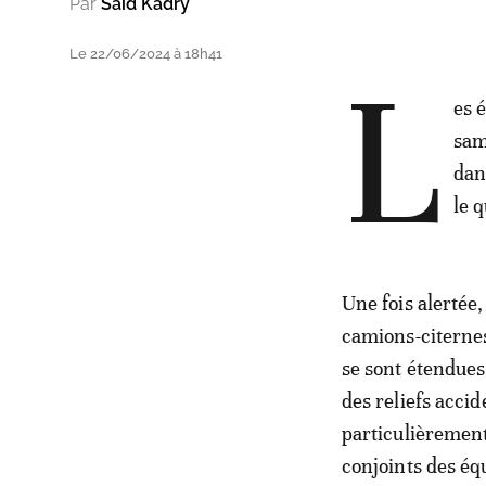
Par
Said Kadry
Le 22/06/2024 à 18h41
L
es 
sam
dan
le 
Une fois alertée,
camions-citernes
se sont étendues
des reliefs accid
particulièrement 
conjoints des éq