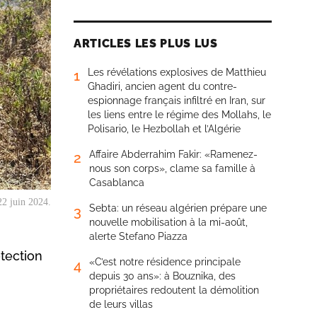
ARTICLES LES PLUS LUS
Les révélations explosives de Matthieu
1
Ghadiri, ancien agent du contre-
espionnage français infiltré en Iran, sur
les liens entre le régime des Mollahs, le
Polisario, le Hezbollah et l’Algérie
Affaire Abderrahim Fakir: «Ramenez-
2
nous son corps», clame sa famille à
Casablanca
22 juin 2024.
Sebta: un réseau algérien prépare une
3
nouvelle mobilisation à la mi-août,
alerte Stefano Piazza
otection
«C’est notre résidence principale
4
depuis 30 ans»: à Bouznika, des
propriétaires redoutent la démolition
de leurs villas