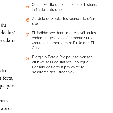
Ceuta, Melilla et les miroirs de l’histoire:
5
la fin du statu quo
Au-delà de Sebta: les racines du désir
6
d’exil
i du
 déclaré
El Jadida: accidents mortels, véhicules
7
endommagés… la colère monte sur la
ers dans
«route de la mort» entre Bir Jdid et El
Oulja
Élargir la Botola Pro pour sauver son
8
club (et ses Législatives): pourquoi
Bensaïd doit à tout prix éviter le
atre
syndrome des «fraqchia»
 forts,
qué par
orts
e après