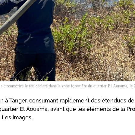
de circonscrire le feu déclaré dans la zone forestière du quartier El Aouama, le 
juin à Tanger, consumant rapidement des étendues de
 quartier El Aouama, avant que les éléments de la Pr
u. Les images.