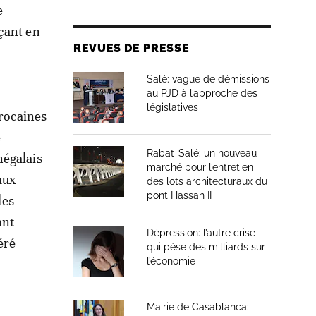
e
çant en
REVUES DE PRESSE
Salé: vague de démissions
au PJD à l’approche des
législatives
arocaines
e
Rabat-Salé: un nouveau
négalais
marché pour l’entretien
aux
des lots architecturaux du
pont Hassan II
les
ant
Dépression: l’autre crise
éré
qui pèse des milliards sur
l’économie
Mairie de Casablanca: