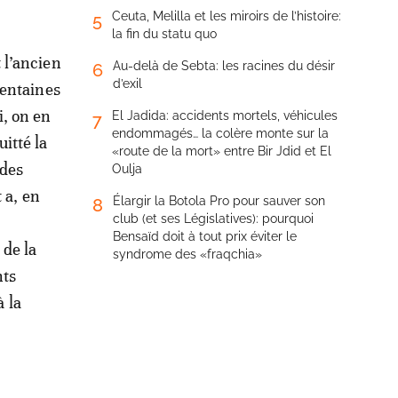
Ceuta, Melilla et les miroirs de l’histoire:
5
la fin du statu quo
 l’ancien
Au-delà de Sebta: les racines du désir
6
d’exil
centaines
i, on en
El Jadida: accidents mortels, véhicules
7
endommagés… la colère monte sur la
itté la
«route de la mort» entre Bir Jdid et El
 des
Oulja
 a, en
Élargir la Botola Pro pour sauver son
8
club (et ses Législatives): pourquoi
Bensaïd doit à tout prix éviter le
 de la
syndrome des «fraqchia»
nts
à la