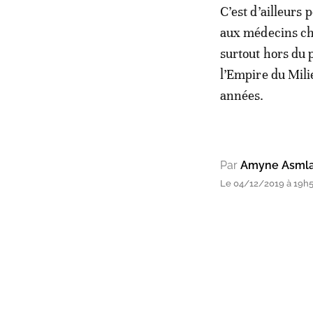
C’est d’ailleurs 
aux médecins chi
surtout hors du 
l’Empire du Mili
années.
Par
Amyne Asmla
Le 04/12/2019 à 19h