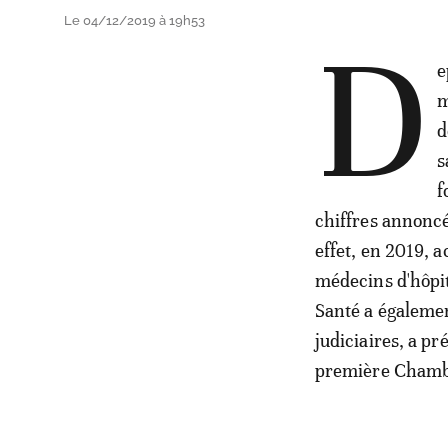
Le 04/12/2019 à 19h53
D
e
m
d
s
f
chiffres annoncé
effet, en 2019, 
médecins d'hôpit
Santé a égalemen
judiciaires, a pr
première Chamb