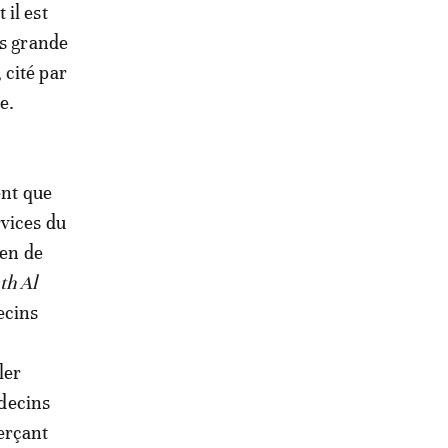
il est
us grande
 cité par
e.
ent que
rvices du
ien de
th Al
ecins
ler
édecins
erçant