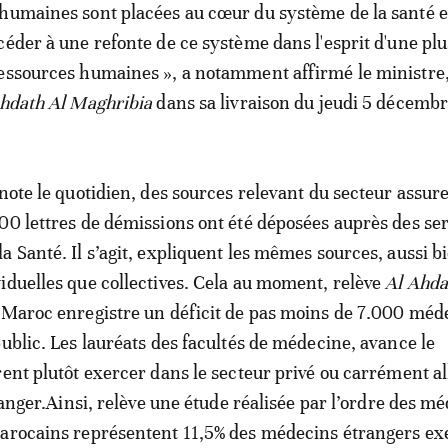
humaines sont placées au cœur du système de la santé et 
céder à une refonte de ce système dans l'esprit d'une pl
essources humaines », a notamment affirmé le ministre,
hdath Al Maghribia
dans sa livraison du jeudi 5 décembr
 note le quotidien, des sources relevant du secteur assur
00 lettres de démissions ont été déposées auprès des se
a Santé. Il s’agit, expliquent les mêmes sources, aussi b
iduelles que collectives. Cela au moment, relève
Al Ahda
e Maroc enregistre un déficit de pas moins de 7.000 méd
public. Les lauréats des facultés de médecine, avance le
rent plutôt exercer dans le secteur privé ou carrément al
tranger.Ainsi, relève une étude réalisée par l’ordre des m
Marocains représentent 11,5% des médecins étrangers ex