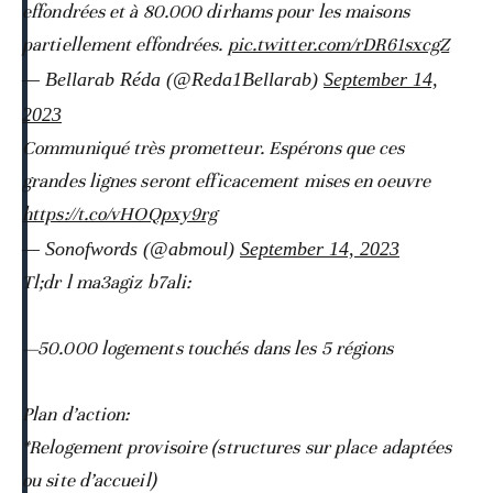
effondrées et à 80.000 dirhams pour les maisons
partiellement effondrées.
pic.twitter.com/rDR61sxcgZ
— Bellarab Réda (@Reda1Bellarab)
September 14,
2023
Communiqué très prometteur. Espérons que ces
grandes lignes seront efficacement mises en oeuvre
https://t.co/vHOQpxy9rg
— Sonofwords (@abmoul)
September 14, 2023
Tl;dr l ma3agiz b7ali:
—50.000 logements touchés dans les 5 régions
Plan d’action:
*Relogement provisoire (structures sur place adaptées
ou site d’accueil)