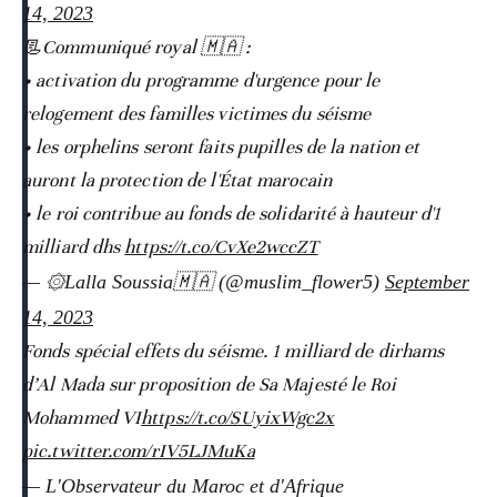
14, 2023
📃Communiqué royal 🇲🇦 :
• activation du programme d'urgence pour le
relogement des familles victimes du séisme
• les orphelins seront faits pupilles de la nation et
auront la protection de l'État marocain
• le roi contribue au fonds de solidarité à hauteur d'1
milliard dhs
https://t.co/CvXe2wccZT
— ۞Lalla Soussia🇲🇦 (@muslim_flower5)
September
14, 2023
Fonds spécial effets du séisme. 1 milliard de dirhams
d’Al Mada sur proposition de Sa Majesté le Roi
Mohammed VI
https://t.co/SUyixWgc2x
pic.twitter.com/rIV5LJMuKa
— L'Observateur du Maroc et d'Afrique