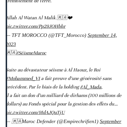
tremblement de terre.
Allah Al Watan Al Malik 🇲🇦❤️
pic.twitter.com/Pp29JOHbhr
— TFT MOROCCO (@TFT_Morocco)
September 14,
2023
🇲🇦
#SéismeMaroc
Suite au dévastateur séisme à Al Haouz, le Roi
#Mohammed_VI
a fait preuve d’une générosité sans
précédent. Par le biais de la holding
#Al_Mada
,
il a fait un don d’un milliard de dirhams (100 millions de
dollars) au Fonds spécial pour la gestion des effets du…
pic.twitter.com/9IdAJQuTjU
— 🇲🇦Maroc Defender (@Empirechrifien1)
September