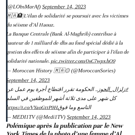
(@LObsMarAf)
September 14, 2023
🇲🇦🏦|L’élan de solidarité se poursuit avec les victimes
du séisme d’Al Haouz.
La Banque Centrale (Bank Al-Maghrib) contribue à
hauteur de 1 milliard de dhs au fond spécial dédié à la
gestion des effets de séisme afin de participer à l’élan de
solidarité nationale.
pic.twitter.com/0sC7wpxhO9
— Moroccan History 🇲🇦۞ (@MoroccanSories)
September 14, 2023
#زلزال_الحوز
.. الحكومة تقرر اقتطاع أجرة يوم عمل عن
كل شهر على مدى ثلاثة أشهر للموظفين في السلم
https://t.co/VYaoGttP9H
التاسع وما فوق
— MEDI1TV (@Medi1TV)
September 14, 2023
Polémique après la publication par le New
York Times de la photo d’une femme d’Al