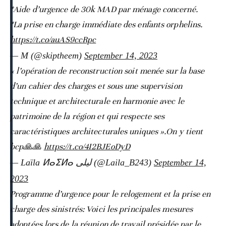
*Aide d’urgence de 30k MAD par ménage concerné.
*La prise en charge immédiate des enfants orphelins.
https://t.co/auAS9ccRpc
— M (@skiptheem)
September 14, 2023
« l’opération de reconstruction soit menée sur la base
d’un cahier des charges et sous une supervision
technique et architecturale en harmonie avec le
patrimoine de la région et qui respecte ses
caractéristiques architecturales uniques ».On y tient
bcp🙏🙏
https://t.co/4I2BJEoDyD
— Laïla ⵍⴰⵉⵍⴰ ليلى (@Laila_B243)
September 14,
2023
Programme d’urgence pour le relogement et la prise en
charge des sinistrés: Voici les principales mesures
adoptées lors de la réunion de travail présidée par le