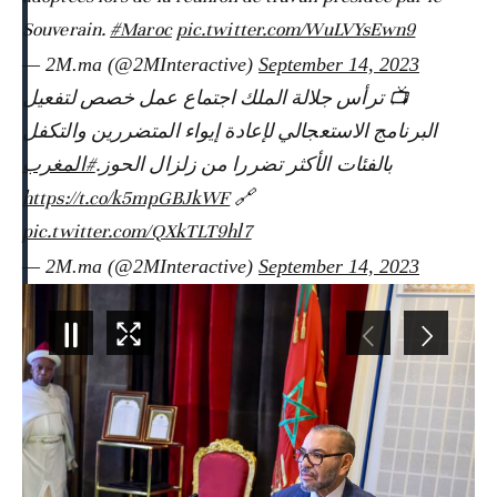
Souverain.
#Maroc
pic.twitter.com/WuLVYsEwn9
— 2M.ma (@2MInteractive)
September 14, 2023
📺 ترأس جلالة الملك اجتماع عمل خصص لتفعيل
البرنامج الاستعجالي لإعادة إيواء المتضررين والتكفل
بالفئات الأكثر تضررا من زلزال الحوز.
#المغرب
https://t.co/k5mpGBJkWF
🔗
pic.twitter.com/QXkTLT9hl7
— 2M.ma (@2MInteractive)
September 14, 2023