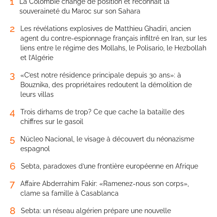
1
La Colombie change de position et reconnaît la
souveraineté du Maroc sur son Sahara
2
Les révélations explosives de Matthieu Ghadiri, ancien
agent du contre-espionnage français infiltré en Iran, sur les
liens entre le régime des Mollahs, le Polisario, le Hezbollah
et l’Algérie
3
«C’est notre résidence principale depuis 30 ans»: à
Bouznika, des propriétaires redoutent la démolition de
leurs villas
4
Trois dirhams de trop? Ce que cache la bataille des
chiffres sur le gasoil
5
Núcleo Nacional, le visage à découvert du néonazisme
espagnol
6
Sebta, paradoxes d’une frontière européenne en Afrique
7
Affaire Abderrahim Fakir: «Ramenez-nous son corps»,
clame sa famille à Casablanca
8
Sebta: un réseau algérien prépare une nouvelle