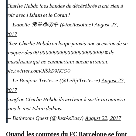
Charlie Hebdo !ces bandes de décérébrés n ont rien à
voir avec l Islam et le Coran !
— Isabelle 🌍💙🐞🦋🌹 (@bellasoline)
August 23,
2017
Chez Charlie Hebdo on loupe jamais une occasion de se
moquer des 99,99999999999999999999999 % de
musulmans qui ne commettent aucun attentat.
pic.twitter.com/JfSkD9KCG0
— Le Bonjour Tristesse (@LeBjrTristesse)
August 23,
2017
Imagine Charlie Hebdo ils arrivent à sortir un numéro
sans le mot Islam dedans.
— Bathroom Quest (@JustAsEasy)
August 22, 2017
Quand les comptes du FC Barcelone se font