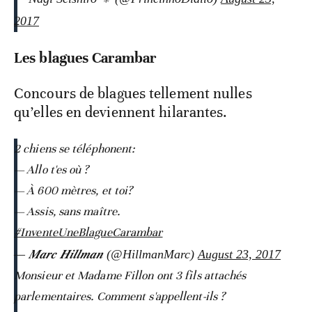
2017
Les blagues Carambar
Concours de blagues tellement nulles
qu’elles en deviennent hilarantes.
2 chiens se téléphonent:
— Allo t'es où ?
— À 600 mètres, et toi?
— Assis, sans maître.
#InventeUneBlagueCarambar
— 𝑴𝒂𝒓𝒄 𝑯𝒊𝒍𝒍𝒎𝒂𝒏 (@HillmanMarc)
August 23, 2017
Monsieur et Madame Fillon ont 3 fils attachés
parlementaires. Comment s'appellent-ils ?