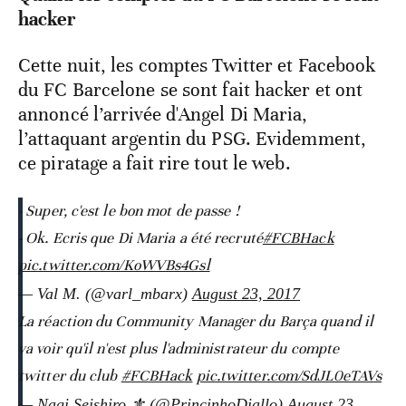
hacker
Cette nuit, les comptes Twitter et Facebook
du FC Barcelone se sont fait hacker et ont
annoncé l’arrivée d'Angel Di Maria,
l’attaquant argentin du PSG. Evidemment,
ce piratage a fait rire tout le web.
- Super, c'est le bon mot de passe !
- Ok. Ecris que Di Maria a été recruté
#FCBHack
pic.twitter.com/KoWVBs4Gsl
— Val M. (@varl_mbarx)
August 23, 2017
La réaction du Community Manager du Barça quand il
va voir qu'il n'est plus l'administrateur du compte
twitter du club
#FCBHack
pic.twitter.com/SdJL0eTAVs
— Nagi Seishiro ⚜️ (@PrincinhoDiallo)
August 23,