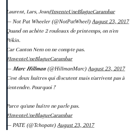
Laurent, Lars, Jean
#InventeUneBlagueCarambar
— Not Pat Wheeler (@NotPatWheel)
August 23, 2017
Quand on achète 2 rouleaux de printemps, on n'en
Pékin.
Car Canton Nem on ne compte pas.
#InventeUneBlagueCarambar
— 𝑴𝒂𝒓𝒄 𝑯𝒊𝒍𝒍𝒎𝒂𝒏 (@HillmanMarc)
August 23, 2017
C'est deux huîtres qui discutent mais n'arrivent pas à
s'entendre. Pourquoi ?
Parce qu'une huître ne parle pas.
#InventeUneBlagueCarambar
— PATE (@Tchopate)
August 23, 2017