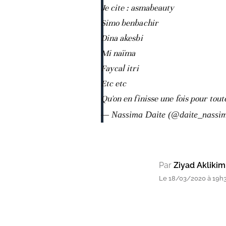
Je cite : asmabeauty
Simo benbachir
Dina akesbi
Mi naïma
Faycal itri
Etc etc
Qu'on en finisse une fois pour tout
— Nassima Daite (@daite_nassi
Par
Ziyad Aklikim
Le 18/03/2020 à 19h