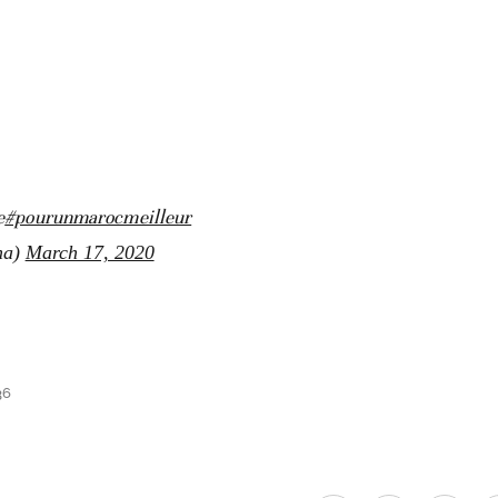
e
#pourunmarocmeilleur
ma)
March 17, 2020
36