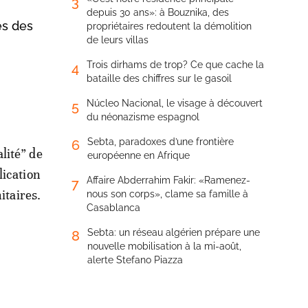
3
depuis 30 ans»: à Bouznika, des
es des
propriétaires redoutent la démolition
de leurs villas
Trois dirhams de trop? Ce que cache la
4
bataille des chiffres sur le gasoil
Núcleo Nacional, le visage à découvert
5
du néonazisme espagnol
Sebta, paradoxes d’une frontière
6
lité” de
européenne en Afrique
lication
Affaire Abderrahim Fakir: «Ramenez-
7
itaires.
nous son corps», clame sa famille à
Casablanca
Sebta: un réseau algérien prépare une
8
nouvelle mobilisation à la mi-août,
alerte Stefano Piazza