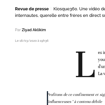
Revue de presse
Kiosque360. Une vidéo de 
internautes, querelle entre frères en direct 
Par
Ziyad Aklikim
Le 18/03/2020 à 19h36
L
es 
you
d'u
La 
Profitons de ce confinement et si
"influenceuses " à contenu débile