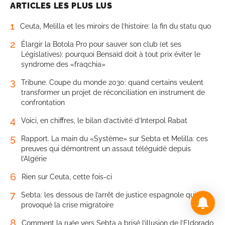
ARTICLES LES PLUS LUS
1
Ceuta, Melilla et les miroirs de l’histoire: la fin du statu quo
2
Élargir la Botola Pro pour sauver son club (et ses
Législatives): pourquoi Bensaïd doit à tout prix éviter le
syndrome des «fraqchia»
3
Tribune. Coupe du monde 2030: quand certains veulent
transformer un projet de réconciliation en instrument de
confrontation
4
Voici, en chiffres, le bilan d’activité d’Interpol Rabat
5
Rapport. La main du «Système» sur Sebta et Melilla: ces
preuves qui démontrent un assaut téléguidé depuis
l’Algérie
6
Rien sur Ceuta, cette fois-ci
7
Sebta: les dessous de l’arrêt de justice espagnole qui a
provoqué la crise migratoire
8
Comment la ruée vers Sebta a brisé l’illusion de l’Eldorado