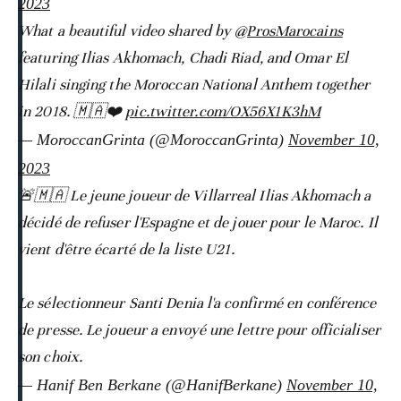
2023
What a beautiful video shared by
@ProsMarocains
featuring Ilias Akhomach, Chadi Riad, and Omar El
Hilali singing the Moroccan National Anthem together
in 2018. 🇲🇦❤️
pic.twitter.com/OX56X1K3hM
— MoroccanGrinta (@MoroccanGrinta)
November 10,
2023
🚨🇲🇦 Le jeune joueur de Villarreal Ilias Akhomach a
décidé de refuser l'Espagne et de jouer pour le Maroc. Il
vient d'être écarté de la liste U21.
Le sélectionneur Santi Denia l'a confirmé en conférence
de presse. Le joueur a envoyé une lettre pour officialiser
son choix.
— Hanif Ben Berkane (@HanifBerkane)
November 10,