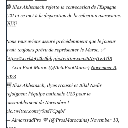
🔴 Ilias Akhomach rejette la convocation de l'Espagne
U21 et se met à la disposition de la sélection marocaine.
🇲🇦
Nous vous avions assuré précédemment que le joueur
avait toujours prévu de représenter le Maroc. ✅
https://t.co/lJoQ2b4fqh
pic.twitter.com/SNrpTzA7lB
— Actu Foot Maroc (@ActuFootMaroc)
November 8,
2023
🆕 Ilias Akhomach, Ilyes Housni et Bilal Nadir
rejoignent l’équipe nationale U23 pour le
rassemblement de Novembre !
pic.twitter.com/y5ndTCpgbf
— AlmarssadPro 💙 (@ProsMarocains)
November 10,