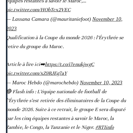
équipes restantes à savoir le Maroc,…
pic.twitter.com/HObTcx2VEC
— Lassana Camara (@mauritaniefoot)
November 10,
2023
Qualification à la Coupe du monde 2026 : l’Érythrée se
retire du groupe du Maroc.
Article à lire ici➡️
https://t.co/i7enukjwgC
pic.twitter.com/xZ9RJEg7aY
— Maroc Hebdo (@marochebdo)
November 10, 2023
🔴 Flash info : L’équipe nationale de football de
l’Érythrée s’est retirée des éliminatoires de la Coupe du
monde 2026. Suite à ce retrait, le groupe E sera disputé
par les cinq équipes restantes à savoir le Maroc, la
Zambie, le Congo, la Tanzanie et le Niger.
#RTIinfo