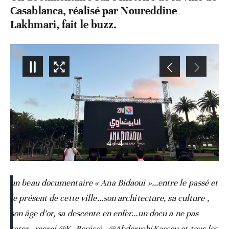
Casablanca, réalisé par Noureddine
Lakhmari, fait le buzz.
4
/
4
un beau documentaire « Ana Bidaoui »…entre le passé et
le présent de cette ville…son architecture, sa culture ,
son âge d’or, sa descente en enfer…un docu a ne pas
rater…merci
@K_Rouissi
,
@AbderrahiKassou
et tous les