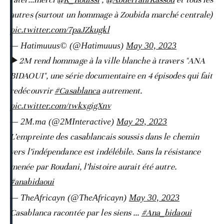
autres (surtout un hommage à Zoubida marché centrale)
pic.twitter.com/7paJZkugkl
— Hatimuuus© (@Hatimuuus)
May 30, 2023
▶️ 2M rend hommage à la ville blanche à travers "ANA
BIDAOUI", une série documentaire en 4 épisodes qui fait
redécouvrir
#Casablanca
autrement.
pic.twitter.com/twkxgigXnv
— 2M.ma (@2MInteractive)
May 29, 2023
L’empreinte des casablancais soussis dans le chemin
vers l’indépendance est indélébile. Sans la résistance
menée par Roudani, l’histoire aurait été autre.
#anabidaoui
— TheAfricayn (@TheAfricayn)
May 30, 2023
Casablanca racontée par les siens …
#Ana_bidaoui