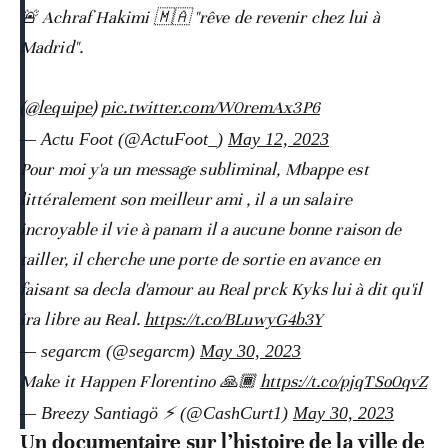
🚨 Achraf Hakimi 🇲🇦 "rêve de revenir chez lui à
Madrid".
(
@lequipe
)
pic.twitter.com/W0remAx3P6
— Actu Foot (@ActuFoot_)
May 12, 2023
Pour moi y'a un message subliminal, Mbappe est
littéralement son meilleur ami , il a un salaire
incroyable il vie à panam il a aucune bonne raison de
tailler, il cherche une porte de sortie en avance en
faisant sa decla d'amour au Real prck Kyks lui à dit qu'il
ira libre au Real.
https://t.co/BLuwyG4b3Y
— segarcm (@segarcm)
May 30, 2023
Make it Happen Florentino 🙏🏾
https://t.co/pjqTSo0qvZ
— Breezy Santiagö ⚡️ (@CashCurt1)
May 30, 2023
Un documentaire sur l’histoire de la ville de