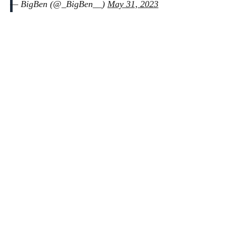
— BigBen (@_BigBen__)
May 31, 2023