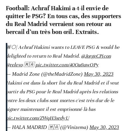
Football: Achraf Hakimi a-t-il envie de
quitter le PSG? En tous cas, des supporters
du Real Madrid verraient son retour au
bercail d’un très bon œil. Extraits.
🚨🌕| Achraf Hakimi wants to LEAVE PSG & would be
delighted to return to Real Madrid.
@JorgeCPicon
@relevo
🇲🇦
pic.twitter.com/40Oa6uwOPy
— Madrid Zone (@theMadridZone)
May 30, 2023
Hakimi est dans la short list du Real Madrid et il veut
partir du PSG pour le Real Madrid après les relations
entre les deux clubs sont mortes c'est très dur de le
signer maintenant il est emprisonné là bas
pic.twitter.com/ZWqH3srdyU
— HALA MADRID 🇲🇦 (@Vinizema)
May 30, 2023