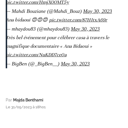
pic.twitter.com/HmjX00MT5y
— Mahdi Bouziane (@Mahdi_Bouz)
May 30, 2023
Ana bidaoui 😍😍😍
pic.twitter.com/87HItxA69r
— mhaydou83 (@mhaydou83)
May 30, 2023
Très bel événement pour célébrer casa à travers le
magnifique documentaire « Ana Bidaoui »
pic.twitter.com/NuKDD7ce0a
— BigBen (@_BigBen__)
May 30, 2023
Par
Majda Benthami
Le 31/05/2023 à 18h01