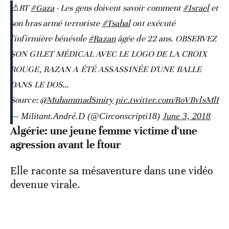
⚠️RT
#Gaza
- Les gens doivent savoir comment
#Israel
et
son bras armé terroriste
#Tsahal
ont exécuté
l'infirmière bénévole
#Razan
âgée de 22 ans. OBSERVEZ
SON GILET MÉDICAL AVEC LE LOGO DE LA CROIX
ROUGE, RAZAN A ÉTÉ ASSASSINÉE D'UNE BALLE
DANS LE DOS...
Source:
@MuhammadSmiry
pic.twitter.com/RoVBvlsMlI
— Militant.André.D (@Circonscripti18)
June 3, 2018
Algérie: une jeune femme victime d'une
agression avant le ftour
Elle raconte sa mésaventure dans une vidéo
devenue virale.