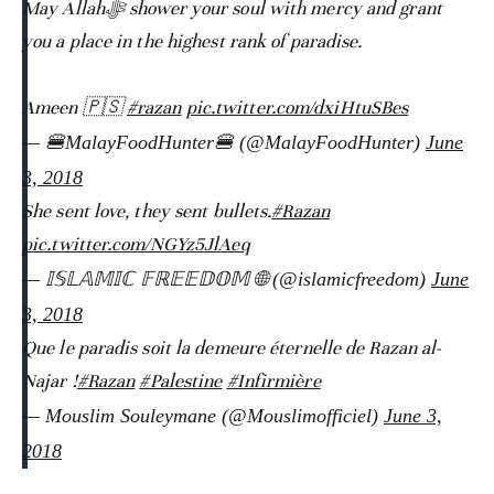
May Allahﷻ shower your soul with mercy and grant
you a place in the highest rank of paradise.
Ameen 🇵🇸
#razan
pic.twitter.com/dxiHtuSBes
— 🍔MalayFoodHunter🍔 (@MalayFoodHunter)
June
3, 2018
She sent love, they sent bullets.
#Razan
pic.twitter.com/NGYz5JlAeq
— 𝕀𝕊𝕃𝔸𝕄𝕀ℂ 𝔽ℝ𝔼𝔼𝔻𝕆𝕄 🌐 (@islamicfreedom)
June
3, 2018
Que le paradis soit la demeure éternelle de Razan al-
Najar !
#Razan
#Palestine
#Infirmière
— Mouslim Souleymane (@Mouslimofficiel)
June 3,
2018