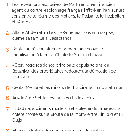
1
Les révélations explosives de Matthieu Ghadiri, ancien
agent du contre-espionnage français infiltré en Iran, sur les
liens entre le régime des Mollahs, le Polisario, le Hezbollah
et l’Algérie
2
Affaire Abderrahim Fakir: «Ramenez-nous son corps»,
clame sa famille à Casablanca
3
Sebta: un réseau algérien prépare une nouvelle
mobilisation à la mi-août, alerte Stefano Piazza
4
«C’est notre résidence principale depuis 30 ans»: à
Bouznika, des propriétaires redoutent la démolition de
leurs villas
5
Ceuta, Melilla et les miroirs de l’histoire: la fin du statu quo
6
Au-delà de Sebta: les racines du désir d’exil
7
El Jadida: accidents mortels, véhicules endommagés… la
colère monte sur la «route de la mort» entre Bir Jdid et El
Oulja
8
Élargir la Botola Pro pour sauver son club (et ses