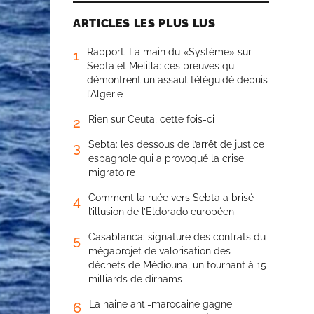
ARTICLES LES PLUS LUS
Rapport. La main du «Système» sur
1
Sebta et Melilla: ces preuves qui
démontrent un assaut téléguidé depuis
l’Algérie
Rien sur Ceuta, cette fois-ci
2
Sebta: les dessous de l’arrêt de justice
3
espagnole qui a provoqué la crise
migratoire
Comment la ruée vers Sebta a brisé
4
l’illusion de l’Eldorado européen
Casablanca: signature des contrats du
5
mégaprojet de valorisation des
déchets de Médiouna, un tournant à 15
milliards de dirhams
La haine anti-marocaine gagne
6