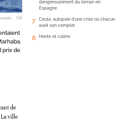
dangereusement du terrain en
Espagne
erranée. . DR
Ceuta: autopsie d’une crise où chacun
7
avait son complot
entaient
Honte et colère
8
Marhaba,
 prix de
tant de
La ville