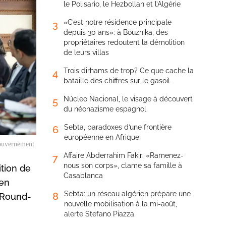
le Polisario, le Hezbollah et l’Algérie
«C’est notre résidence principale
3
depuis 30 ans»: à Bouznika, des
propriétaires redoutent la démolition
de leurs villas
Trois dirhams de trop? Ce que cache la
4
bataille des chiffres sur le gasoil
Núcleo Nacional, le visage à découvert
5
du néonazisme espagnol
Sebta, paradoxes d’une frontière
6
européenne en Afrique
ouvernement.
Affaire Abderrahim Fakir: «Ramenez-
7
nous son corps», clame sa famille à
tion de
Casablanca
Ben
Sebta: un réseau algérien prépare une
8
. Round-
nouvelle mobilisation à la mi-août,
alerte Stefano Piazza