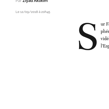
Par
Ziyad Aklikim
Le 12/09/2018 à 20h45
S
ur F
phén
vidé
l’Es