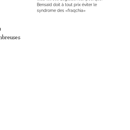
Bensaïd doit à tout prix éviter le
syndrome des «fraqchia»
u
ombreuses