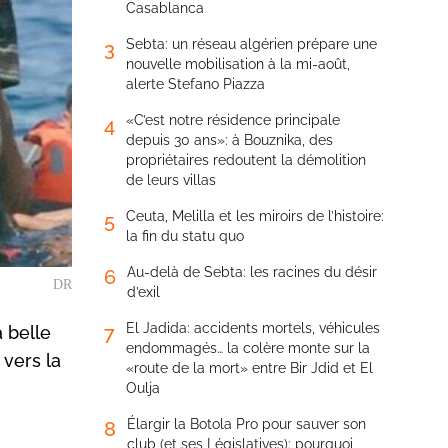
Casablanca
Sebta: un réseau algérien prépare une
3
nouvelle mobilisation à la mi-août,
alerte Stefano Piazza
«C’est notre résidence principale
4
depuis 30 ans»: à Bouznika, des
propriétaires redoutent la démolition
de leurs villas
Ceuta, Melilla et les miroirs de l’histoire:
5
la fin du statu quo
Au-delà de Sebta: les racines du désir
6
DR
d’exil
El Jadida: accidents mortels, véhicules
7
 belle
endommagés… la colère monte sur la
 vers la
«route de la mort» entre Bir Jdid et El
Oulja
Élargir la Botola Pro pour sauver son
8
club (et ses Législatives): pourquoi