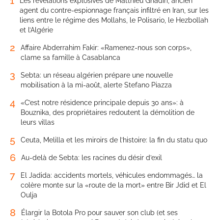
1
Les révélations explosives de Matthieu Ghadiri, ancien
agent du contre-espionnage français infiltré en Iran, sur les
liens entre le régime des Mollahs, le Polisario, le Hezbollah
et l’Algérie
2
Affaire Abderrahim Fakir: «Ramenez-nous son corps»,
clame sa famille à Casablanca
3
Sebta: un réseau algérien prépare une nouvelle
mobilisation à la mi-août, alerte Stefano Piazza
4
«C’est notre résidence principale depuis 30 ans»: à
Bouznika, des propriétaires redoutent la démolition de
leurs villas
5
Ceuta, Melilla et les miroirs de l’histoire: la fin du statu quo
6
Au-delà de Sebta: les racines du désir d’exil
7
El Jadida: accidents mortels, véhicules endommagés… la
colère monte sur la «route de la mort» entre Bir Jdid et El
Oulja
8
Élargir la Botola Pro pour sauver son club (et ses