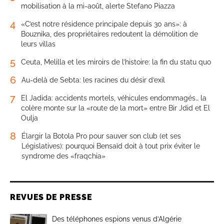
mobilisation à la mi-août, alerte Stefano Piazza
4
«C’est notre résidence principale depuis 30 ans»: à
Bouznika, des propriétaires redoutent la démolition de
leurs villas
5
Ceuta, Melilla et les miroirs de l’histoire: la fin du statu quo
6
Au-delà de Sebta: les racines du désir d’exil
7
El Jadida: accidents mortels, véhicules endommagés… la
colère monte sur la «route de la mort» entre Bir Jdid et El
Oulja
8
Élargir la Botola Pro pour sauver son club (et ses
Législatives): pourquoi Bensaïd doit à tout prix éviter le
syndrome des «fraqchia»
REVUES DE PRESSE
Des téléphones espions venus d’Algérie