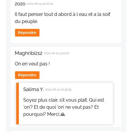
zozo
2024-08-14 14:00:04
Il faut penser tout d abord à l eau et a la soif
du peuple.
Répondre
Maghribi212
2024-08-14 13:21:07
On en veut pas !
Répondre
Salima Y.
2024-08-14 20:46:35
Soyez plus clair, s’il vous plaît. Qui est
‘on’? Et de quoi ‘on’ ne veut pas? Et
pourquoi? Merci 🙏