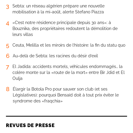
3
Sebta: un réseau algérien prépare une nouvelle
mobilisation à la mi-août, alerte Stefano Piazza
4
«C’est notre résidence principale depuis 30 ans»: à
Bouznika, des propriétaires redoutent la démolition de
leurs villas
5
Ceuta, Melilla et les miroirs de l’histoire: la fin du statu quo
6
Au-delà de Sebta: les racines du désir d’exil
7
El Jadida: accidents mortels, véhicules endommagés… la
colère monte sur la «route de la mort» entre Bir Jdid et El
Oulja
8
Élargir la Botola Pro pour sauver son club (et ses
Législatives): pourquoi Bensaïd doit à tout prix éviter le
syndrome des «fraqchia»
REVUES DE PRESSE