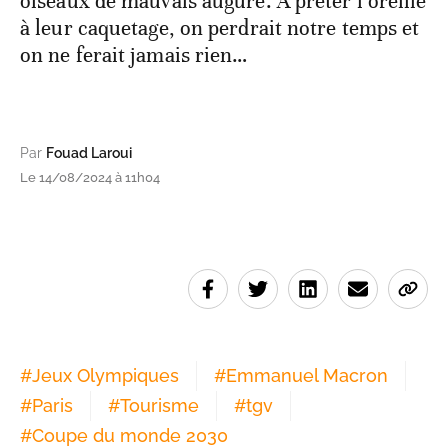
oiseaux de mauvais augure. À prêter l’oreille
à leur caquetage, on perdrait notre temps et
on ne ferait jamais rien…
Par
Fouad Laroui
Le 14/08/2024 à 11h04
#
Jeux Olympiques
#
Emmanuel Macron
#
Paris
#
Tourisme
#
tgv
#
Coupe du monde 2030