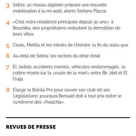
3
Sebta: un réseau algérien prépare une nouvelle
mobilisation à la mi-août, alerte Stefano Piazza
4
«C’est notre résidence principale depuis 30 ans»: à
Bouznika, des propriétaires redoutent la démolition de
leurs villas
5
Ceuta, Melilla et les miroirs de l’histoire: la fin du statu quo
6
Au-delà de Sebta: les racines du désir d’exil
7
El Jadida: accidents mortels, véhicules endommagés… la
colère monte sur la «route de la mort» entre Bir Jdid et El
Oulja
8
Élargir la Botola Pro pour sauver son club (et ses
Législatives): pourquoi Bensaïd doit à tout prix éviter le
syndrome des «fraqchia»
REVUES DE PRESSE