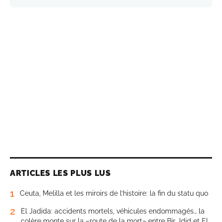
ARTICLES LES PLUS LUS
1
Ceuta, Melilla et les miroirs de l’histoire: la fin du statu quo
2
El Jadida: accidents mortels, véhicules endommagés… la
colère monte sur la «route de la mort» entre Bir Jdid et El