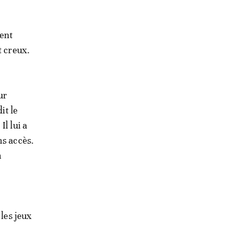
lent
t creux.
ur
it le
l lui a
ns accès.
n
 les jeux