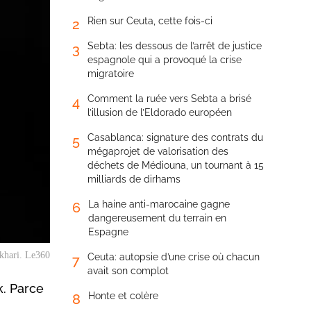
Rien sur Ceuta, cette fois-ci
2
Sebta: les dessous de l’arrêt de justice
3
espagnole qui a provoqué la crise
migratoire
Comment la ruée vers Sebta a brisé
4
l’illusion de l’Eldorado européen
Casablanca: signature des contrats du
5
mégaprojet de valorisation des
déchets de Médiouna, un tournant à 15
milliards de dirhams
La haine anti-marocaine gagne
6
dangereusement du terrain en
Espagne
khari. Le360
Ceuta: autopsie d’une crise où chacun
7
avait son complot
k. Parce
Honte et colère
8