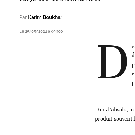
Par
Karim Boukhari
Le 25/05/2024 à 09h00
D
e
d
p
c
p
Dans l’absolu, in
produit souvent l