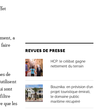
ffet
oment, a
 faire
REVUES DE PRESSE
HCP: le célibat gagne
nettement du terrain
mes de
utilisent
Bouznika: en prévision d’un
i sont
projet touristique émirati,
filtre
le domaine public
maritime récupéré
re que les