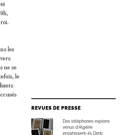
été
 9h,
roi.
ans les
ivers
s ne se
efois, le
diants
accusés
REVUES DE PRESSE
Des téléphones espions
venus d’Algérie
envahissent-ils Derb