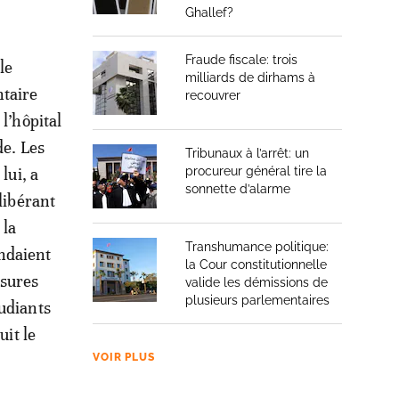
Ghallef?
Fraude fiscale: trois
le
milliards de dirhams à
ntaire
recouvrer
l’hôpital
de. Les
Tribunaux à l’arrêt: un
lui, a
procureur général tire la
sonnette d’alarme
libérant
 la
Transhumance politique:
endaient
la Cour constitutionnelle
ssures
valide les démissions de
plusieurs parlementaires
tudiants
uit le
VOIR PLUS