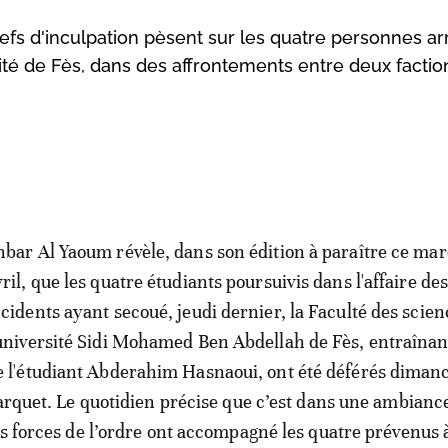
fs d'inculpation pèsent sur les quatre personnes ar
rsité de Fès, dans des affrontements entre deux factio
hbar Al Yaoum révèle, dans son édition à paraître ce mar
vril, que les quatre étudiants poursuivis dans l'affaire de
ncidents ayant secoué, jeudi dernier, la Faculté des scien
'université Sidi Mohamed Ben Abdellah de Fès, entraînan
e l'étudiant Abderahim Hasnaoui, ont été déférés diman
parquet. Le quotidien précise que c’est dans une ambianc
es forces de l’ordre ont accompagné les quatre prévenus à