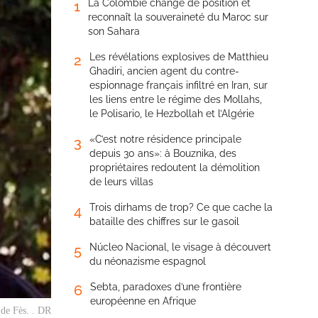
La Colombie change de position et
1
reconnaît la souveraineté du Maroc sur
son Sahara
Les révélations explosives de Matthieu
2
Ghadiri, ancien agent du contre-
espionnage français infiltré en Iran, sur
les liens entre le régime des Mollahs,
le Polisario, le Hezbollah et l’Algérie
«C’est notre résidence principale
3
depuis 30 ans»: à Bouznika, des
propriétaires redoutent la démolition
de leurs villas
Trois dirhams de trop? Ce que cache la
4
bataille des chiffres sur le gasoil
Núcleo Nacional, le visage à découvert
5
du néonazisme espagnol
Sebta, paradoxes d’une frontière
6
européenne en Afrique
 de Fès. . DR