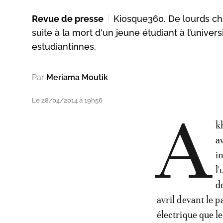
Revue de presse
Kiosque360. De lourds che
suite à la mort d'un jeune étudiant à l’unive
estudiantinnes.
Par
Meriama Moutik
Le 28/04/2014 à 19h56
A
k
a
i
l
d
avril devant le 
électrique que l