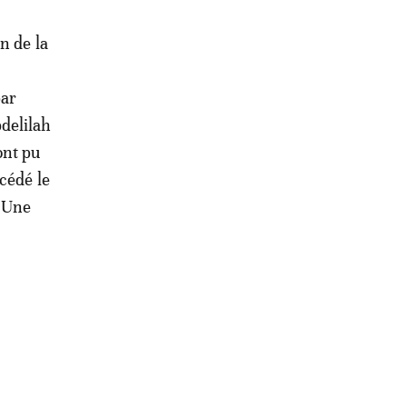
n de la
par
bdelilah
ont pu
cédé le
. Une