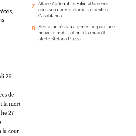
Affaire Abderrahim Fakir: «Ramenez-
7
nous son corps», clame sa famille à
rêtés,
Casablanca
ns
Sebta: un réseau algérien prépare une
8
nouvelle mobilisation à la mi-août,
alerte Stefano Piazza
di 29
s
ces de
t la mort
che 27
e
 la cour