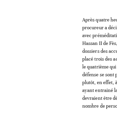
Après quatre heu
procureur a déci
avec préméditati
Hassan II de Fès,
dossiers des accu
placé trois des 
le quatrième qui 
défense se sont p
plutôt, en effet,
ayant entrainé l
devraient être dé
nombre de person