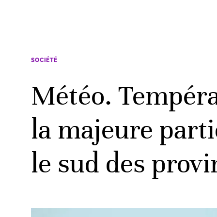
SOCIÉTÉ
Météo. Températ
la majeure part
le sud des prov