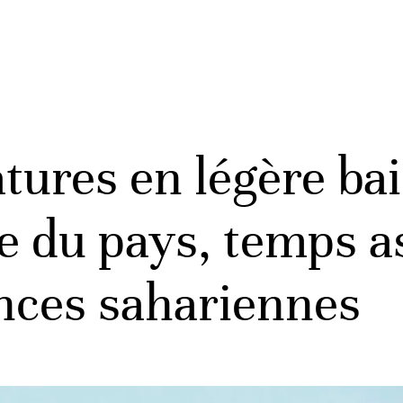
ures en légère ba
ie du pays, temps 
inces sahariennes