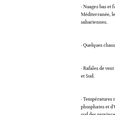
- Nuages bas et f
Méditerranée, le
sahariennes.
- Quelques chass
- Rafales de vent
et Sud.
- Températures mi
phosphates et d’O
sud des province