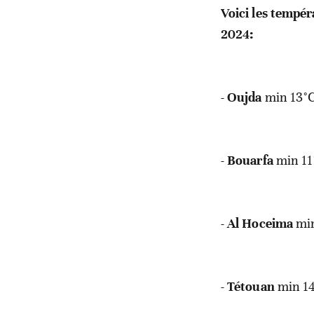
Voici les tempé
2024:
-
Oujda
min 13°C
-
Bouarfa
min
11
-
Al Hoceima
mi
-
Tétouan
min
1