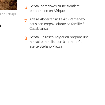
Sebta, paradoxes d’une frontière
6
européenne en Afrique
n de Tarfaya.
Affaire Abderrahim Fakir: «Ramenez-
7
nous son corps», clame sa famille à
a
Casablanca
Sebta: un réseau algérien prépare une
8
nouvelle mobilisation à la mi-août,
alerte Stefano Piazza