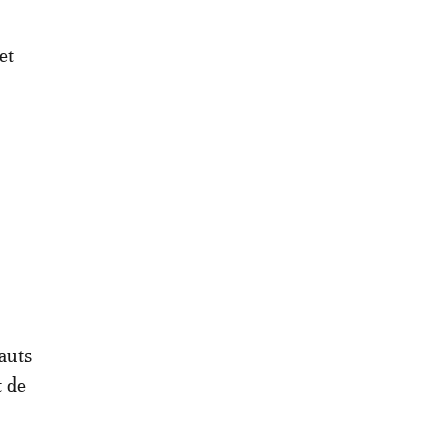
et
hauts
t de