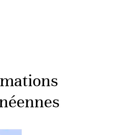
rmations
anéennes