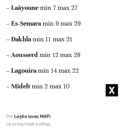
–
Laâyoune
min 7 max 27
–
Es-Semara
min 9 max 29
–
Dakhla
min 11 max 21
–
Aousserd
min 12 max 28
–
Lagouira
min 14 max 22
–
Midelt
min 2 max 10
Par
Le360 (avec MAP)
Le 12/03/2026 à 06h55