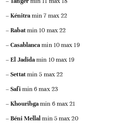
–
Tanger
min 11 max 18
–
Kénitra
min 7 max 22
–
Rabat
min 10 max 22
–
Casablanca
min 10 max 19
–
El Jadida
min 10 max 19
–
Settat
min 5 max 22
–
Safi
min 6 max 23
–
Khouribga
min 6 max 21
–
Béni Mellal
min 5 max 20