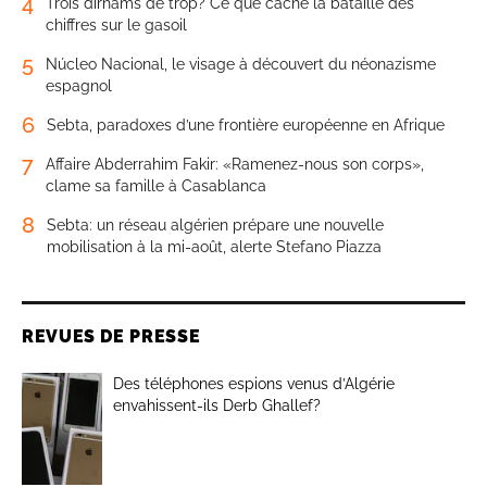
4
Trois dirhams de trop? Ce que cache la bataille des
chiffres sur le gasoil
5
Núcleo Nacional, le visage à découvert du néonazisme
espagnol
6
Sebta, paradoxes d’une frontière européenne en Afrique
7
Affaire Abderrahim Fakir: «Ramenez-nous son corps»,
clame sa famille à Casablanca
8
Sebta: un réseau algérien prépare une nouvelle
mobilisation à la mi-août, alerte Stefano Piazza
REVUES DE PRESSE
Des téléphones espions venus d’Algérie
envahissent-ils Derb Ghallef?