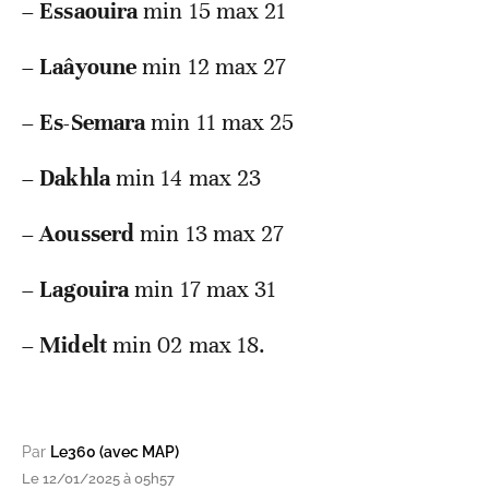
–
Essaouira
min 15 max 21
–
Laâyoune
min 12 max 27
–
Es-Semara
min 11 max 25
–
Dakhla
min 14 max 23
–
Aousserd
min 13 max 27
–
Lagouira
min 17 max 31
–
Midelt
min 02 max 18.
Par
Le360 (avec MAP)
Le 12/01/2025 à 05h57