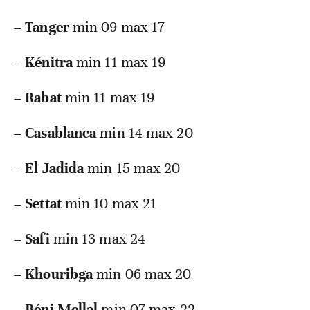
–
Tanger
min 09 max 17
–
Kénitra
min 11 max 19
–
Rabat
min 11 max 19
–
Casablanca
min 14 max 20
–
El Jadida
min 15 max 20
–
Settat
min 10 max 21
–
Safi
min 13 max 24
–
Khouribga
min 06 max 20
–
Béni Mellal
min 07 max 22