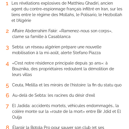
1
Les révélations explosives de Matthieu Ghadiri, ancien
agent du contre-espionnage français infiltré en Iran, sur les
liens entre le régime des Mollahs, le Polisario, le Hezbollah
et l’Algérie
2
Affaire Abderrahim Fakir: «Ramenez-nous son corps»,
clame sa famille à Casablanca
3
Sebta: un réseau algérien prépare une nouvelle
mobilisation à la mi-août, alerte Stefano Piazza
4
«C’est notre résidence principale depuis 30 ans»: à
Bouznika, des propriétaires redoutent la démolition de
leurs villas
5
Ceuta, Melilla et les miroirs de l’histoire: la fin du statu quo
6
Au-delà de Sebta: les racines du désir d’exil
7
El Jadida: accidents mortels, véhicules endommagés… la
colère monte sur la «route de la mort» entre Bir Jdid et El
Oulja
8
Élargir la Botola Pro pour sauver son club (et ses