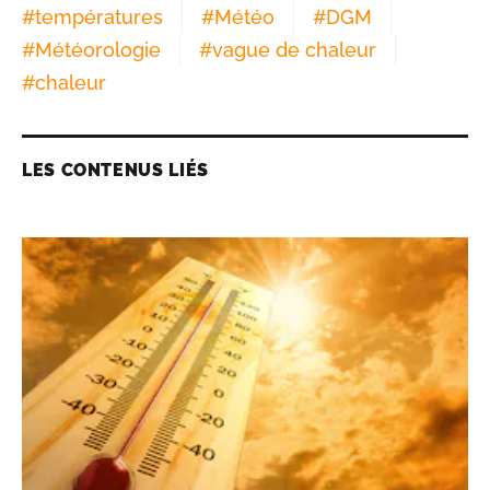
#
températures
#
Météo
#
DGM
#
Météorologie
#
vague de chaleur
#
chaleur
LES CONTENUS LIÉS