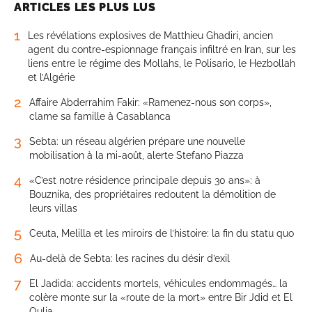
ARTICLES LES PLUS LUS
1
Les révélations explosives de Matthieu Ghadiri, ancien
agent du contre-espionnage français infiltré en Iran, sur les
liens entre le régime des Mollahs, le Polisario, le Hezbollah
et l’Algérie
2
Affaire Abderrahim Fakir: «Ramenez-nous son corps»,
clame sa famille à Casablanca
3
Sebta: un réseau algérien prépare une nouvelle
mobilisation à la mi-août, alerte Stefano Piazza
4
«C’est notre résidence principale depuis 30 ans»: à
Bouznika, des propriétaires redoutent la démolition de
leurs villas
5
Ceuta, Melilla et les miroirs de l’histoire: la fin du statu quo
6
Au-delà de Sebta: les racines du désir d’exil
7
El Jadida: accidents mortels, véhicules endommagés… la
colère monte sur la «route de la mort» entre Bir Jdid et El
Oulja