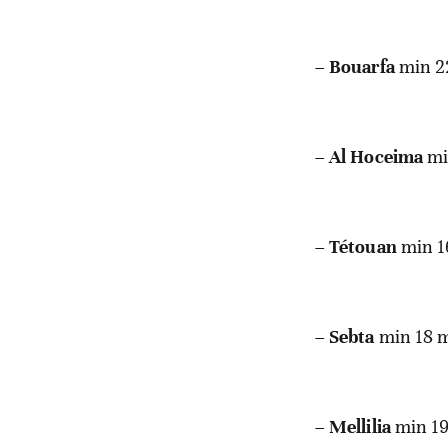
–
Bouarfa
min 2
–
Al Hoceima
mi
–
Tétouan
min 1
–
Sebta
min 18 
–
Mellilia
min 19