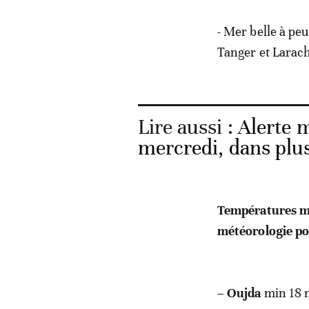
- Mer belle à peu
Tanger et Larache
Lire aussi :
Alerte m
mercredi, dans plu
Températures mi
météorologie pou
–
Oujda
min 18 