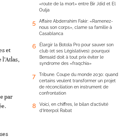
«route de la mort» entre Bir Jdid et El
Oulja
Affaire Abderrahim Fakir: «Ramenez-
5
nous son corps», clame sa famille à
Casablanca
Élargir la Botola Pro pour sauver son
6
es et
club (et ses Législatives): pourquoi
Bensaïd doit à tout prix éviter le
 l’Atlas,
syndrome des «fraqchia»
Tribune. Coupe du monde 2030: quand
7
certains veulent transformer un projet
de réconciliation en instrument de
confrontation
e par
Voici, en chiffres, le bilan d’activité
8
ée.
d’Interpol Rabat
rses