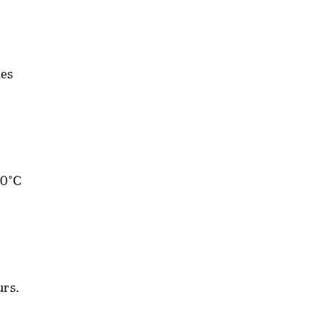
les
20°C
urs.