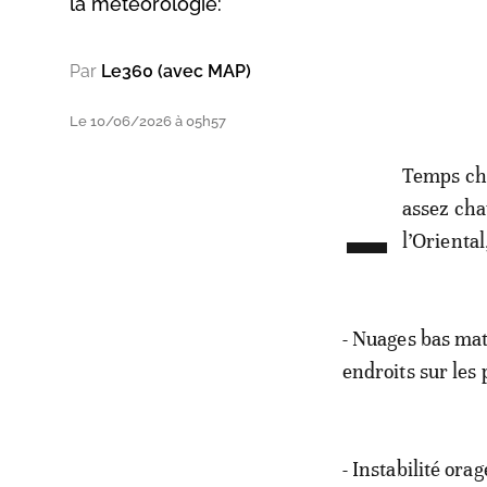
la météorologie:
Par
Le360 (avec MAP)
Le 10/06/2026 à 05h57
-
Temps cha
assez chau
l’Oriental
- Nuages bas ma
endroits sur les 
- Instabilité ora