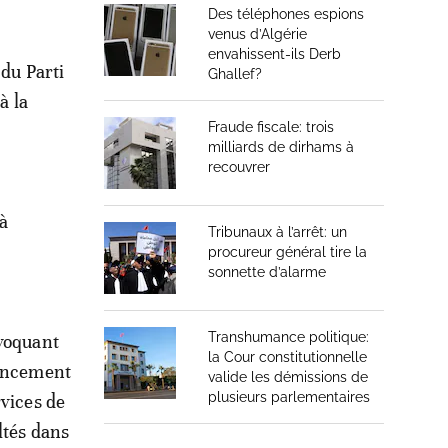
Des téléphones espions
venus d’Algérie
envahissent-ils Derb
 du Parti
Ghallef?
à la
Fraude fiscale: trois
milliards de dirhams à
recouvrer
 à
Tribunaux à l’arrêt: un
procureur général tire la
sonnette d’alarme
Transhumance politique:
voquant
la Cour constitutionnelle
nancement
valide les démissions de
plusieurs parlementaires
rvices de
ltés dans