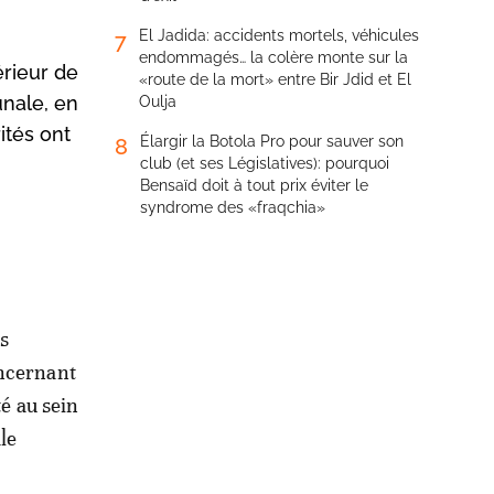
El Jadida: accidents mortels, véhicules
7
endommagés… la colère monte sur la
érieur de
«route de la mort» entre Bir Jdid et El
unale, en
Oulja
ités ont
Élargir la Botola Pro pour sauver son
8
club (et ses Législatives): pourquoi
Bensaïd doit à tout prix éviter le
syndrome des «fraqchia»
és
oncernant
té au sein
le