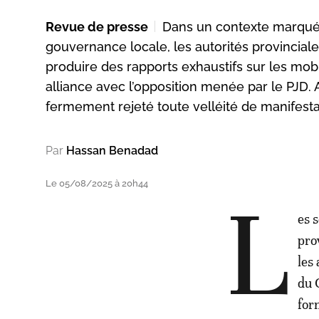
Revue de presse
Dans un contexte marqué 
gouvernance locale, les autorités provinciale
produire des rapports exhaustifs sur les mobi
alliance avec l’opposition menée par le PJD. A
fermement rejeté toute velléité de manifestat
Par
Hassan Benadad
Le 05/08/2025 à 20h44
L
es 
pro
les
du 
for