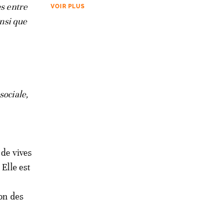
s entre
VOIR PLUS
insi que
sociale,
 de vives
 Elle est
ion des