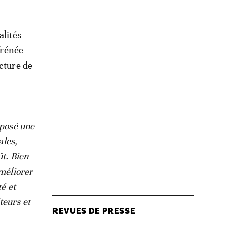
alités
frénée
ecture de
pposé une
ales,
ût. Bien
améliorer
té et
teurs et
REVUES DE PRESSE