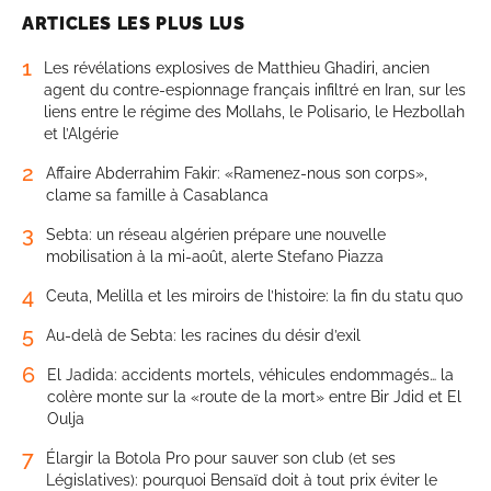
ARTICLES LES PLUS LUS
1
Les révélations explosives de Matthieu Ghadiri, ancien
agent du contre-espionnage français infiltré en Iran, sur les
liens entre le régime des Mollahs, le Polisario, le Hezbollah
et l’Algérie
2
Affaire Abderrahim Fakir: «Ramenez-nous son corps»,
clame sa famille à Casablanca
3
Sebta: un réseau algérien prépare une nouvelle
mobilisation à la mi-août, alerte Stefano Piazza
4
Ceuta, Melilla et les miroirs de l’histoire: la fin du statu quo
5
Au-delà de Sebta: les racines du désir d’exil
6
El Jadida: accidents mortels, véhicules endommagés… la
colère monte sur la «route de la mort» entre Bir Jdid et El
Oulja
7
Élargir la Botola Pro pour sauver son club (et ses
Législatives): pourquoi Bensaïd doit à tout prix éviter le