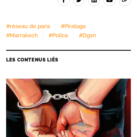
#
réseau de paris
#
Piratage
#
Marrakech
#
Police
#
Dgsn
LES CONTENUS LIÉS