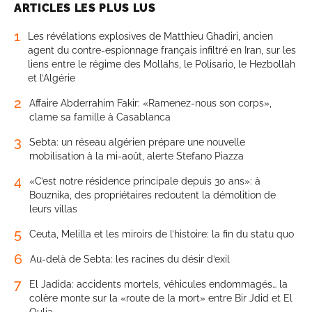
ARTICLES LES PLUS LUS
1
Les révélations explosives de Matthieu Ghadiri, ancien
agent du contre-espionnage français infiltré en Iran, sur les
liens entre le régime des Mollahs, le Polisario, le Hezbollah
et l’Algérie
2
Affaire Abderrahim Fakir: «Ramenez-nous son corps»,
clame sa famille à Casablanca
3
Sebta: un réseau algérien prépare une nouvelle
mobilisation à la mi-août, alerte Stefano Piazza
4
«C’est notre résidence principale depuis 30 ans»: à
Bouznika, des propriétaires redoutent la démolition de
leurs villas
5
Ceuta, Melilla et les miroirs de l’histoire: la fin du statu quo
6
Au-delà de Sebta: les racines du désir d’exil
7
El Jadida: accidents mortels, véhicules endommagés… la
colère monte sur la «route de la mort» entre Bir Jdid et El
Oulja