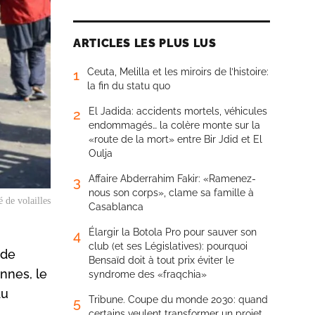
ARTICLES LES PLUS LUS
Ceuta, Melilla et les miroirs de l’histoire:
1
la fin du statu quo
El Jadida: accidents mortels, véhicules
2
endommagés… la colère monte sur la
«route de la mort» entre Bir Jdid et El
Oulja
Affaire Abderrahim Fakir: «Ramenez-
3
nous son corps», clame sa famille à
 de volailles
Casablanca
Élargir la Botola Pro pour sauver son
4
club (et ses Législatives): pourquoi
 de
Bensaïd doit à tout prix éviter le
ennes, le
syndrome des «fraqchia»
du
Tribune. Coupe du monde 2030: quand
5
certains veulent transformer un projet