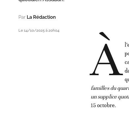
Par
La Rédaction
Le 14/10/2025 à 20h04
À
l
p
c
d
q
familles du qua
un supplice quot
15 octobre.