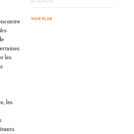
VOIR PLUS
’encontre
des
de
Certaines
r les
es
e, les
s
étants