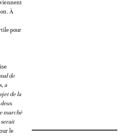
 viennent
ion. À
rtile pour
ise
nal de
, a
ojet de la
 deux
le marché
 serait
our le