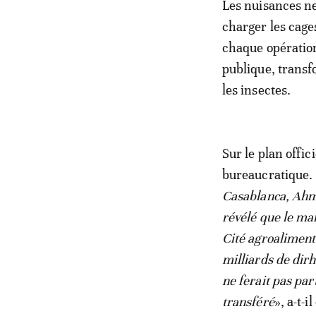
Les nuisances ne
charger les cages
chaque opération,
publique, transfo
les insectes.
Sur le plan offi
bureaucratique.
Casablanca, Ahme
révélé que le mar
Cité agroaliment
milliards de dir
ne ferait pas par
transféré
», a-t-