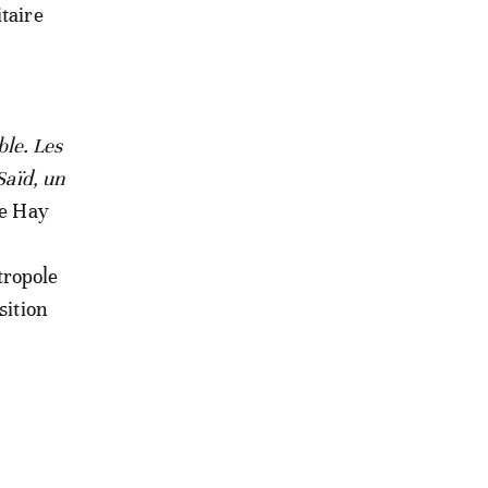
taire
ble. Les
Saïd, un
de Hay
tropole
sition