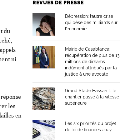
REVUES DE PRESSE
Dépression: l’autre crise
qui pèse des milliards sur
l’économie
t du
rché,
 appels
Mairie de Casablanca:
récupération de plus de 13
ment ni
millions de dirhams
indûment attribués par la
justice à une avocate
Grand Stade Hassan II: le
e réponse
chantier passe à la vitesse
supérieure
rer les
ailles en
Les six priorités du projet
de loi de finances 2027