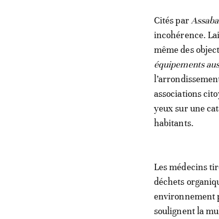
Cités par
Assab
incohérence. Lai
même des objecti
équipements auss
l’arrondissement
associations ci
yeux sur une cat
habitants.
Les médecins tir
déchets organiqu
environnement pr
soulignent la mu