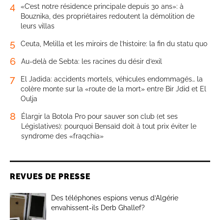
4
«C’est notre résidence principale depuis 30 ans»: à
Bouznika, des propriétaires redoutent la démolition de
leurs villas
5
Ceuta, Melilla et les miroirs de l’histoire: la fin du statu quo
6
Au-delà de Sebta: les racines du désir d’exil
7
El Jadida: accidents mortels, véhicules endommagés… la
colère monte sur la «route de la mort» entre Bir Jdid et El
Oulja
8
Élargir la Botola Pro pour sauver son club (et ses
Législatives): pourquoi Bensaïd doit à tout prix éviter le
syndrome des «fraqchia»
REVUES DE PRESSE
Des téléphones espions venus d’Algérie
envahissent-ils Derb Ghallef?