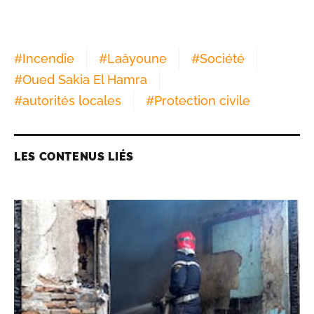
#
Incendie
#
Laâyoune
#
Société
#
Oued Sakia El Hamra
#
autorités locales
#
Protection civile
LES CONTENUS LIÉS