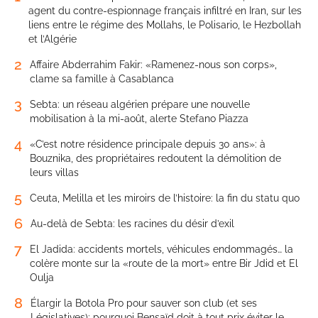
agent du contre-espionnage français infiltré en Iran, sur les
liens entre le régime des Mollahs, le Polisario, le Hezbollah
et l’Algérie
2
Affaire Abderrahim Fakir: «Ramenez-nous son corps»,
clame sa famille à Casablanca
3
Sebta: un réseau algérien prépare une nouvelle
mobilisation à la mi-août, alerte Stefano Piazza
4
«C’est notre résidence principale depuis 30 ans»: à
Bouznika, des propriétaires redoutent la démolition de
leurs villas
5
Ceuta, Melilla et les miroirs de l’histoire: la fin du statu quo
6
Au-delà de Sebta: les racines du désir d’exil
7
El Jadida: accidents mortels, véhicules endommagés… la
colère monte sur la «route de la mort» entre Bir Jdid et El
Oulja
8
Élargir la Botola Pro pour sauver son club (et ses
Législatives): pourquoi Bensaïd doit à tout prix éviter le