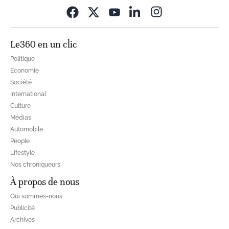
Opens in new wi
Le360 en un clic
Politique
Economie
Société
International
Culture
Médias
Automobile
People
Lifestyle
Nos chroniqueurs
À propos de nous
Qui sommes-nous
Publicité
Archives