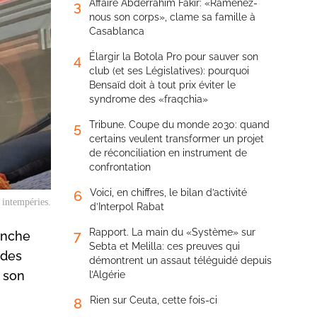
Affaire Abderrahim Fakir: «Ramenez-
3
nous son corps», clame sa famille à
Casablanca
Élargir la Botola Pro pour sauver son
4
club (et ses Législatives): pourquoi
Bensaïd doit à tout prix éviter le
syndrome des «fraqchia»
Tribune. Coupe du monde 2030: quand
5
certains veulent transformer un projet
de réconciliation en instrument de
confrontation
Voici, en chiffres, le bilan d’activité
6
 intempéries.
d’Interpol Rabat
Rapport. La main du «Système» sur
7
anche
Sebta et Melilla: ces preuves qui
 des
démontrent un assaut téléguidé depuis
e son
l’Algérie
Rien sur Ceuta, cette fois-ci
8