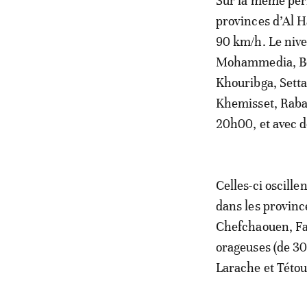
Sur la même péri
provinces d’Al Ha
90 km/h. Le nive
Mohammedia, Ben
Khouribga, Sett
Khemisset, Rabat
20h00, et avec de
Celles-ci oscill
dans les provinc
Chefchaouen, Fah
orageuses (de 3
Larache et Tétou