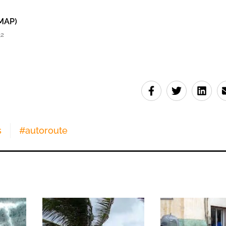
MAP)
32
s
#
autoroute