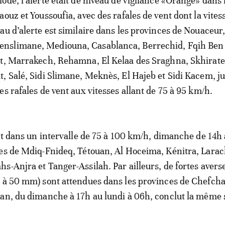
ode, l’alerte était de niveau de vigilance «Orange» dans 
ouz et Youssoufia, avec des rafales de vent dont la vites
au d’alerte est similaire dans les provinces de Nouaceur
slimane, Mediouna, Casablanca, Berrechid, Fqih Ben 
at, Marrakech, Rehamna, El Kelaa des Sraghna, Skhirat
, Salé, Sidi Slimane, Meknès, El Hajeb et Sidi Kacem, j
s rafales de vent aux vitesses allant de 75 à 95 km/h.
ent dans un intervalle de 75 à 100 km/h, dimanche de 14h 
es de Mdiq-Fnideq, Tétouan, Al Hoceima, Kénitra, Larac
s-Anjra et Tanger-Assilah. Par ailleurs, de fortes averse
0 à 50 mm) sont attendues dans les provinces de Chefch
an, du dimanche à 17h au lundi à 06h, conclut la même 