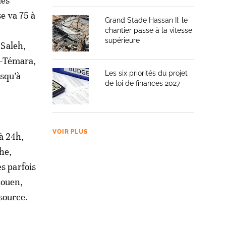
les
se va 75 à
Grand Stade Hassan II: le
,
chantier passe à la vitesse
supérieure
Saleh,
e-Témara,
Les six priorités du projet
usqu’à
de loi de finances 2027
VOIR PLUS
à 24h,
he,
s parfois
aouen,
source.