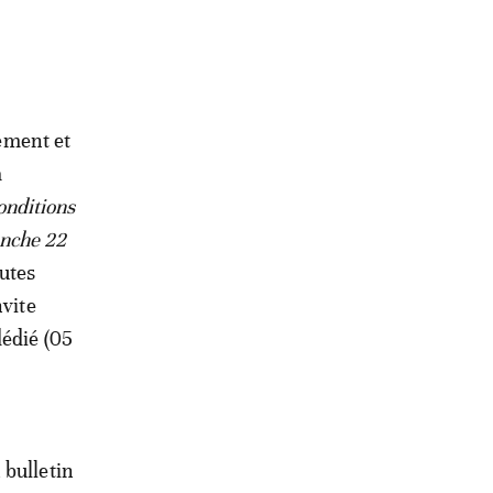
ement et
à
onditions
anche 22
outes
nvite
dédié (05
 bulletin