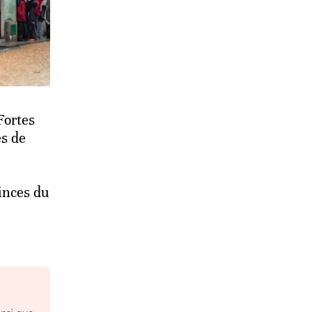
Fortes
es de
inces du