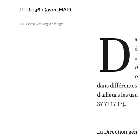
Par
Le360 (avec MAP)
Le 22/10/2023 à 18h32
D
a
d
«
m
o
dans différentes
d’ailleurs les u
37 71 17 17)
.
La Direction gén