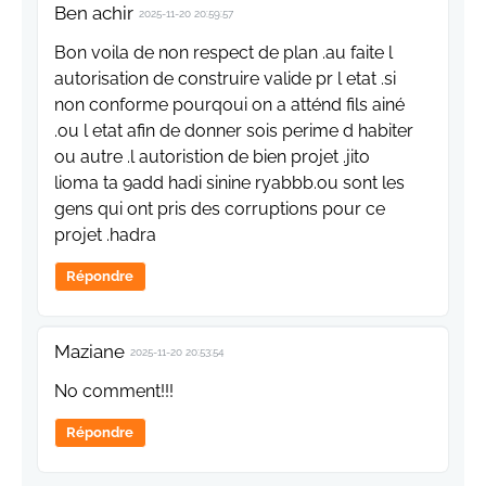
Ben achir
2025-11-20 20:59:57
Bon voila de non respect de plan .au faite l
autorisation de construire valide pr l etat .si
non conforme pourqoui on a atténd fils ainé
.ou l etat afin de donner sois perime d habiter
ou autre .l autoristion de bien projet .jito
lioma ta 9add hadi sinine ryabbb.ou sont les
gens qui ont pris des corruptions pour ce
projet .hadra
Répondre
Maziane
2025-11-20 20:53:54
No comment!!!
Répondre