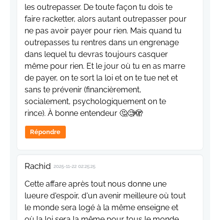
les outrepasser. De toute façon tu dois te
faire racketter, alors autant outrepasser pour
ne pas avoir payer pour rien. Mais quand tu
outrepasses tu rentres dans un engrenage
dans lequel tu devras toujours casquer
même pour rien. Et le jour où tu en as marre
de payer, on te sort la loi et on te tue net et
sans te prévenir (financièrement,
socialement, psychologiquement on te
rince). À bonne entendeur 🤔🧐🫣
Répondre
Rachid
2025-11-22 02:25:25
Cette affare après tout nous donne une
lueure d'espoir, d'un avenir meilleure où tout
le monde sera logé à la même enseigne et
où la loi sera la même pour tous le monde.