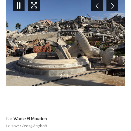
3
/
10
Par
Wadie El Mouden
Le 20/11/2025 à 17h08